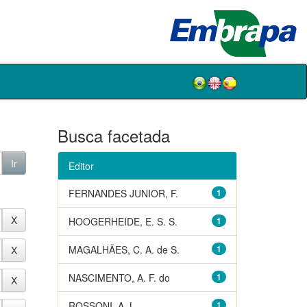
Busca facetada
Editor
FERNANDES JUNIOR, F.
1
HOOGERHEIDE, E. S. S.
1
MAGALHÃES, C. A. de S.
1
NASCIMENTO, A. F. do
1
ROSSONI, A. L.
1