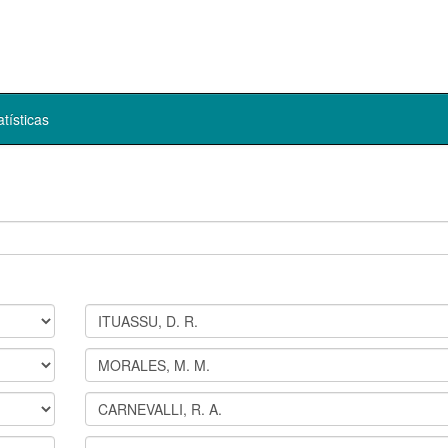
atísticas