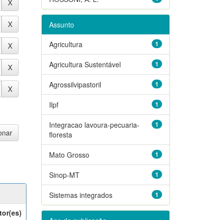
Assunto
Agricultura
1
Agricultura Sustentável
1
Agrossilvipastoril
1
Ilpf
1
Integracao lavoura-pecuaria-
1
floresta
Mato Grosso
1
Sinop-MT
1
Sistemas integrados
1
tor(es)