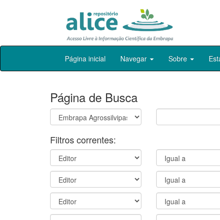
Skip
Página inicial
Navegar
Sobre
Est
navigation
Página de Busca
Filtros correntes: