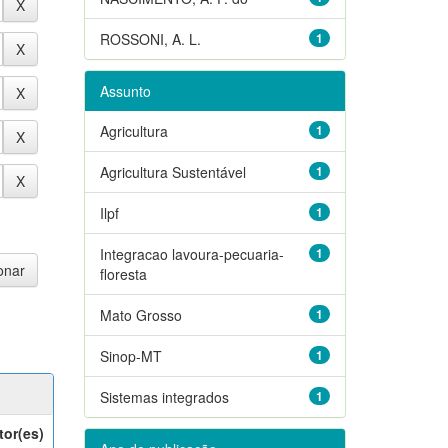
ROSSONI, A. L.
1
Assunto
Agricultura
1
Agricultura Sustentável
1
Ilpf
1
Integracao lavoura-pecuaria-
1
floresta
Mato Grosso
1
Sinop-MT
1
Sistemas integrados
1
tor(es)