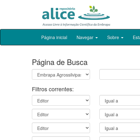
Skip
Página inicial
Navegar
Sobre
Est
navigation
Página de Busca
Filtros correntes: