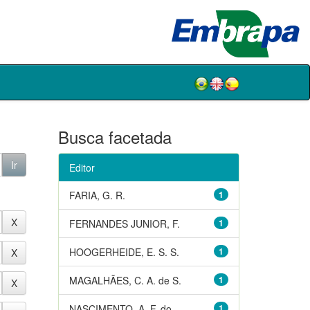
Busca facetada
Editor
FARIA, G. R.
1
FERNANDES JUNIOR, F.
1
HOOGERHEIDE, E. S. S.
1
MAGALHÃES, C. A. de S.
1
NASCIMENTO, A. F. do
1