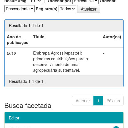
Result./Pág.
|
Ordenar por
Ordenar
Registro(s)
Resultado 1-1 de 1.
Ano de
Título
Autor(es)
publicação
2019
Embrapa Agrossilvipastoril:
-
primeiras contribuições para o
desenvolvimento de uma
agropecuária sustentável.
Resultado 1-1 de 1.
Anterior
1
Póximo
Busca facetada
Editor