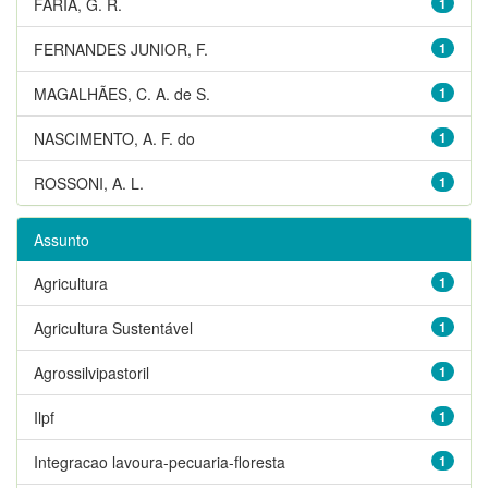
FARIA, G. R.
1
FERNANDES JUNIOR, F.
1
MAGALHÃES, C. A. de S.
1
NASCIMENTO, A. F. do
1
ROSSONI, A. L.
1
Assunto
Agricultura
1
Agricultura Sustentável
1
Agrossilvipastoril
1
Ilpf
1
Integracao lavoura-pecuaria-floresta
1