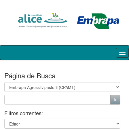
Skip
navigation
Página de Busca
Filtros correntes: