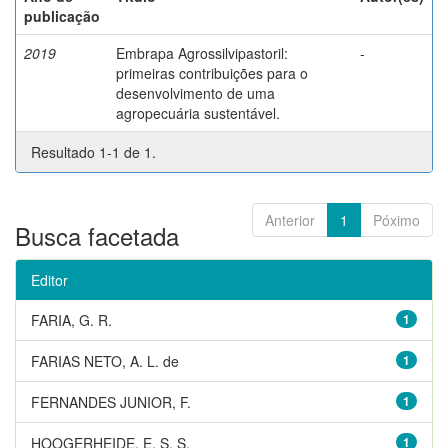
publicação
2019
Embrapa Agrossilvipastoril:
-
primeiras contribuições para o
desenvolvimento de uma
agropecuária sustentável.
Resultado 1-1 de 1.
Anterior
1
Póximo
Busca facetada
Editor
FARIA, G. R.
1
FARIAS NETO, A. L. de
1
FERNANDES JUNIOR, F.
1
HOOGERHEIDE, E. S. S.
1