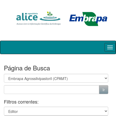
Skip
navigation
Página de Busca
Filtros correntes: