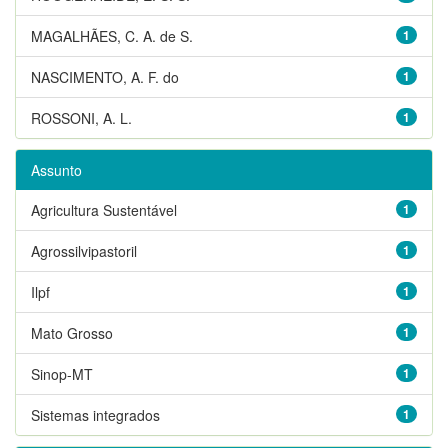
MAGALHÃES, C. A. de S.
1
NASCIMENTO, A. F. do
1
ROSSONI, A. L.
1
Assunto
Agricultura Sustentável
1
Agrossilvipastoril
1
Ilpf
1
Mato Grosso
1
Sinop-MT
1
Sistemas integrados
1