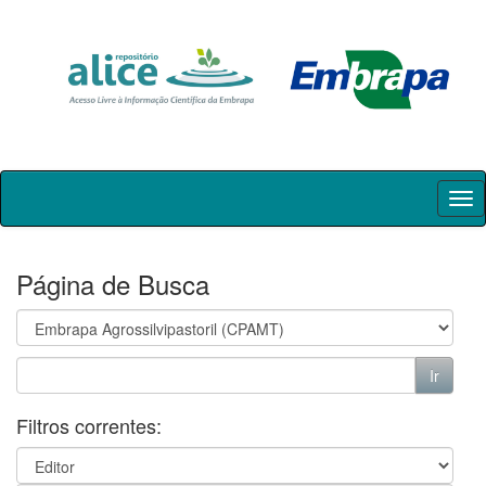
Skip
navigation
Página de Busca
Filtros correntes: