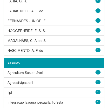
FARIA, G. R.
1
FARIAS NETO, A. L. de
1
FERNANDES JUNIOR, F.
1
HOOGERHEIDE, E. S. S.
1
MAGALHÃES, C. A. de S.
1
NASCIMENTO, A. F. do
1
Assunto
Agricultura Sustentável
1
Agrossilvipastoril
1
Ilpf
1
Integracao lavoura-pecuaria-floresta
1