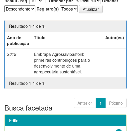
Result./Pág.
|
Ordenar por
Ordenar
Registro(s)
Resultado 1-1 de 1.
Ano de
Título
Autor(es)
publicação
2019
Embrapa Agrossilvipastoril:
-
primeiras contribuições para o
desenvolvimento de uma
agropecuária sustentável.
Resultado 1-1 de 1.
Anterior
1
Póximo
Busca facetada
Editor