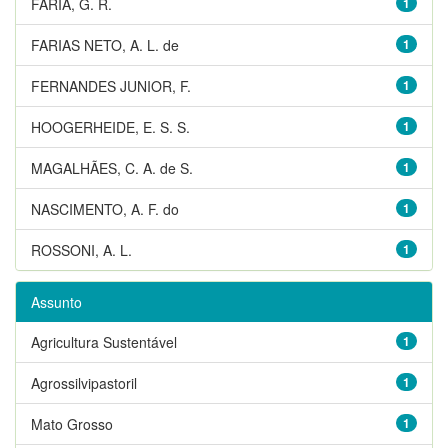
FARIA, G. R.
1
FARIAS NETO, A. L. de
1
FERNANDES JUNIOR, F.
1
HOOGERHEIDE, E. S. S.
1
MAGALHÃES, C. A. de S.
1
NASCIMENTO, A. F. do
1
ROSSONI, A. L.
1
Assunto
Agricultura Sustentável
1
Agrossilvipastoril
1
Mato Grosso
1