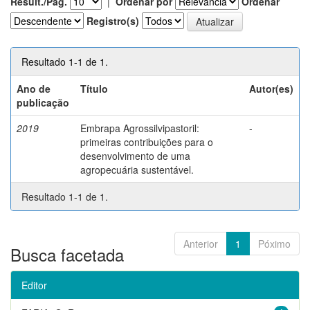
Result./Pág.
|
Ordenar por
Ordenar
Registro(s)
Resultado 1-1 de 1.
Ano de
Título
Autor(es)
publicação
2019
Embrapa Agrossilvipastoril:
-
primeiras contribuições para o
desenvolvimento de uma
agropecuária sustentável.
Resultado 1-1 de 1.
Anterior
1
Póximo
Busca facetada
Editor