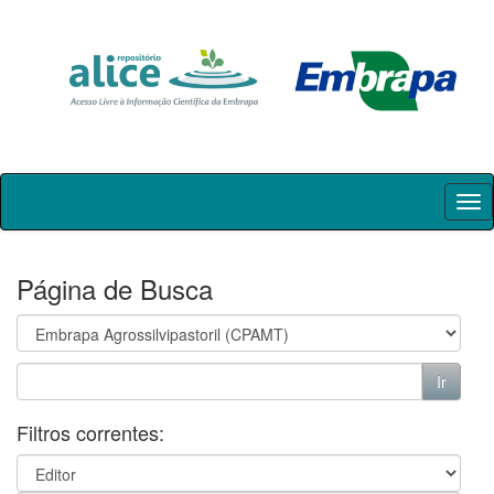
Skip
navigation
Página de Busca
Filtros correntes: