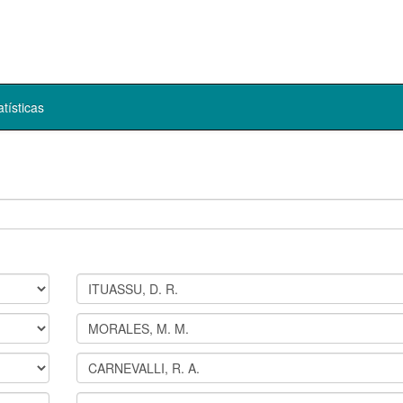
atísticas