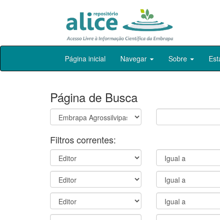
Skip
Página inicial
Navegar
Sobre
Est
navigation
Página de Busca
Filtros correntes: