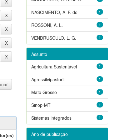
NASCIMENTO, A. F. do
1
ROSSONI, A. L.
1
VENDRUSCULO, L. G.
1
Assunto
Agricultura Sustentável
1
Agrossilvipastoril
1
Mato Grosso
1
Sinop-MT
1
Sistemas integrados
1
Ano de publicação
tor(es)