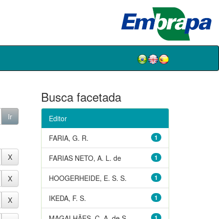
Busca facetada
Editor
FARIA, G. R.
1
FARIAS NETO, A. L. de
1
HOOGERHEIDE, E. S. S.
1
IKEDA, F. S.
1
MAGALHÃES, C. A. de S.
1