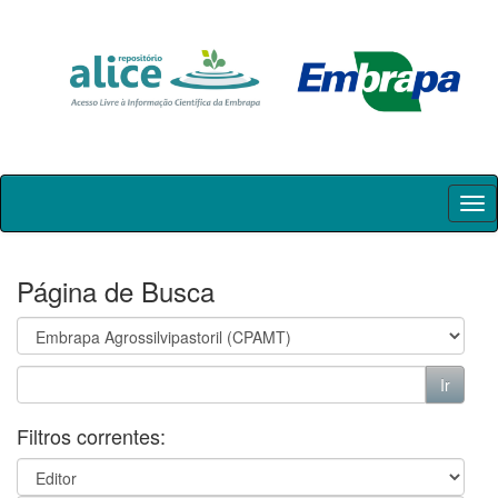
Skip
navigation
Página de Busca
Filtros correntes: