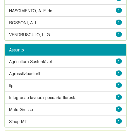
NASCIMENTO, A. F. do
1
ROSSONI, A. L.
1
VENDRUSCULO, L. G.
1
Assunto
Agricultura Sustentável
1
Agrossilvipastoril
1
Ilpf
1
Integracao lavoura-pecuaria-floresta
1
Mato Grosso
1
Sinop-MT
1