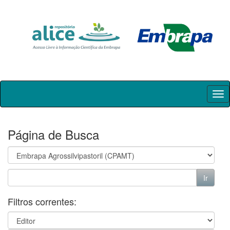
Skip
navigation
Página de Busca
Filtros correntes: