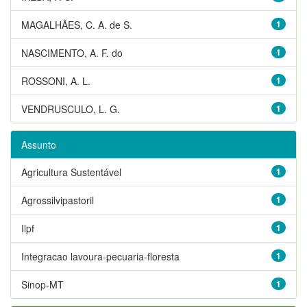
MAGALHÃES, C. A. de S.
1
NASCIMENTO, A. F. do
1
ROSSONI, A. L.
1
VENDRUSCULO, L. G.
1
Assunto
Agricultura Sustentável
1
Agrossilvipastoril
1
Ilpf
1
Integracao lavoura-pecuaria-floresta
1
Sinop-MT
1