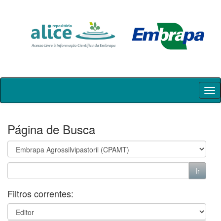
Skip
navigation
Página de Busca
Filtros correntes: