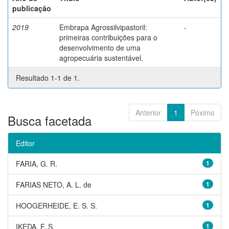
publicação
2019
Embrapa Agrossilvipastoril:
-
primeiras contribuições para o
desenvolvimento de uma
agropecuária sustentável.
Resultado 1-1 de 1.
Anterior
1
Póximo
Busca facetada
Editor
FARIA, G. R.
1
FARIAS NETO, A. L. de
1
HOOGERHEIDE, E. S. S.
1
IKEDA, F. S.
1