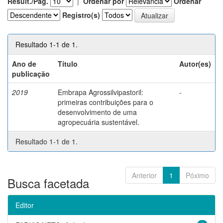
Result./Pág.
|
Ordenar por
Ordenar
Registro(s)
Resultado 1-1 de 1.
Ano de
Título
Autor(es)
publicação
2019
Embrapa Agrossilvipastoril:
-
primeiras contribuições para o
desenvolvimento de uma
agropecuária sustentável.
Resultado 1-1 de 1.
Anterior
1
Póximo
Busca facetada
Editor