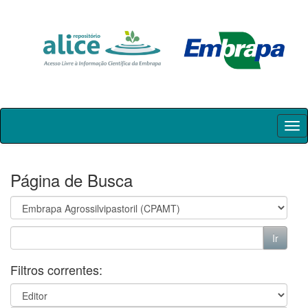
Skip
navigation
Página de Busca
Filtros correntes: