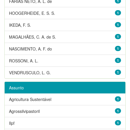
FARIAS NETO, A. L. de
1
HOOGERHEIDE, E. S. S.
1
IKEDA, F. S.
1
MAGALHÃES, C. A. de S.
1
NASCIMENTO, A. F. do
1
ROSSONI, A. L.
1
VENDRUSCULO, L. G.
1
Assunto
Agricultura Sustentável
1
Agrossilvipastoril
1
Ilpf
1