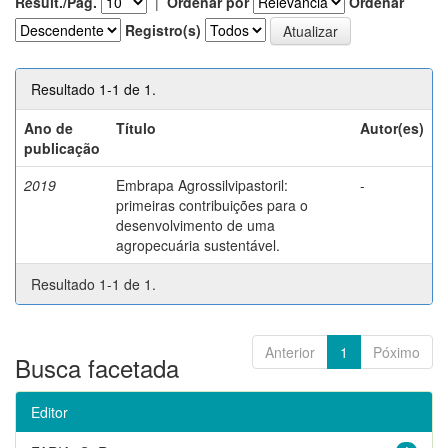
Result./Pág.
|
Ordenar por
Ordenar
Registro(s)
Resultado 1-1 de 1.
Ano de
Título
Autor(es)
publicação
2019
Embrapa Agrossilvipastoril:
-
primeiras contribuições para o
desenvolvimento de uma
agropecuária sustentável.
Resultado 1-1 de 1.
Anterior
1
Póximo
Busca facetada
Editor