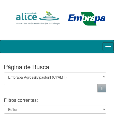
Skip
navigation
Página de Busca
Filtros correntes: