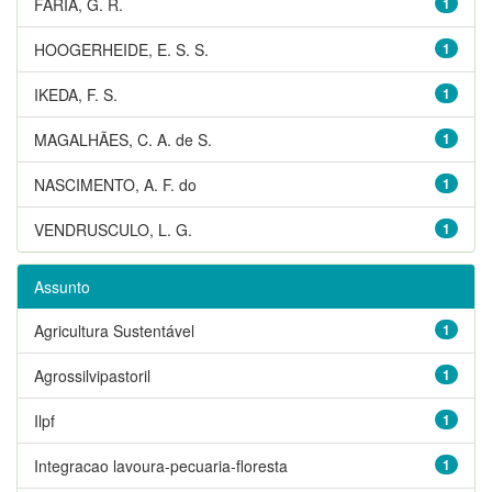
FARIA, G. R.
1
HOOGERHEIDE, E. S. S.
1
IKEDA, F. S.
1
MAGALHÃES, C. A. de S.
1
NASCIMENTO, A. F. do
1
VENDRUSCULO, L. G.
1
Assunto
Agricultura Sustentável
1
Agrossilvipastoril
1
Ilpf
1
Integracao lavoura-pecuaria-floresta
1