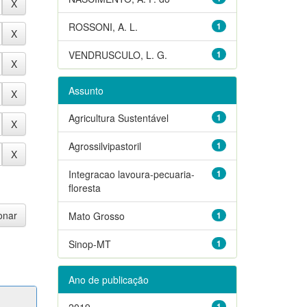
ROSSONI, A. L.
1
VENDRUSCULO, L. G.
1
Assunto
Agricultura Sustentável
1
Agrossilvipastoril
1
Integracao lavoura-pecuaria-
1
floresta
Mato Grosso
1
Sinop-MT
1
Ano de publicação
2019
1