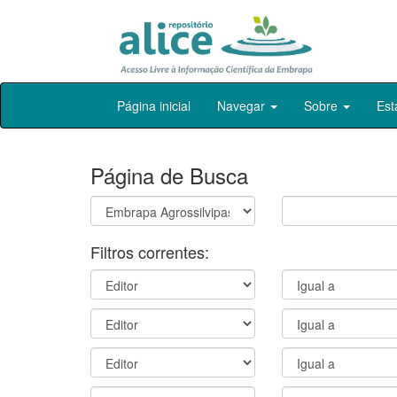
Skip
Página inicial
Navegar
Sobre
Est
navigation
Página de Busca
Filtros correntes: