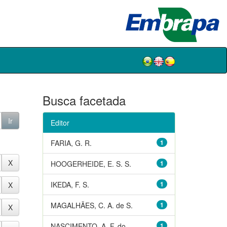
Busca facetada
Editor
FARIA, G. R.
1
HOOGERHEIDE, E. S. S.
1
IKEDA, F. S.
1
MAGALHÃES, C. A. de S.
1
NASCIMENTO, A. F. do
1