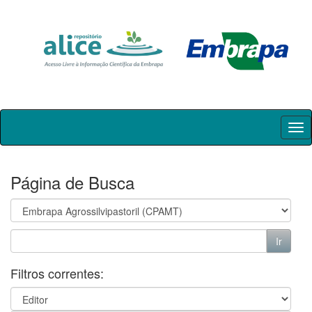
Skip
navigation
Página de Busca
Filtros correntes: