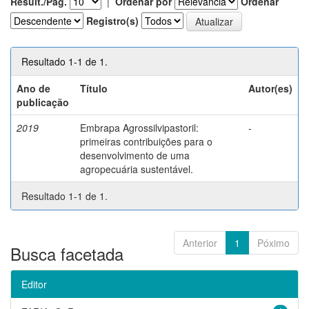
Result./Pág.
|
Ordenar por
Ordenar
Registro(s)
Resultado 1-1 de 1.
Ano de
Título
Autor(es)
publicação
2019
Embrapa Agrossilvipastoril:
-
primeiras contribuições para o
desenvolvimento de uma
agropecuária sustentável.
Resultado 1-1 de 1.
Anterior
1
Póximo
Busca facetada
Editor