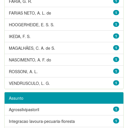
FARIA, G. R.
1
FARIAS NETO, A. L. de
1
HOOGERHEIDE, E. S. S.
1
IKEDA, F. S.
1
MAGALHÃES, C. A. de S.
1
NASCIMENTO, A. F. do
1
ROSSONI, A. L.
1
VENDRUSCULO, L. G.
1
Assunto
Agrossilvipastoril
1
Integracao lavoura-pecuaria-floresta
1