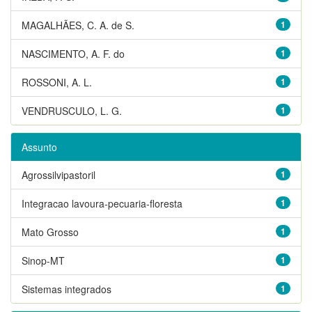
MAGALHÃES, C. A. de S.
1
NASCIMENTO, A. F. do
1
ROSSONI, A. L.
1
VENDRUSCULO, L. G.
1
Assunto
Agrossilvipastoril
1
Integracao lavoura-pecuaria-floresta
1
Mato Grosso
1
Sinop-MT
1
Sistemas integrados
1