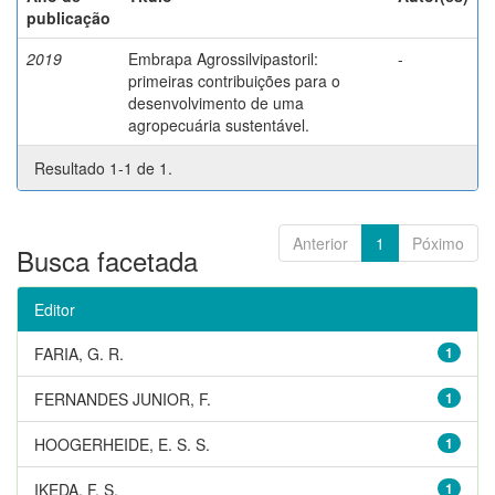
publicação
2019
Embrapa Agrossilvipastoril:
-
primeiras contribuições para o
desenvolvimento de uma
agropecuária sustentável.
Resultado 1-1 de 1.
Anterior
1
Póximo
Busca facetada
Editor
FARIA, G. R.
1
FERNANDES JUNIOR, F.
1
HOOGERHEIDE, E. S. S.
1
IKEDA, F. S.
1