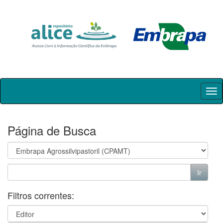
Skip
navigation
Página de Busca
Filtros correntes: