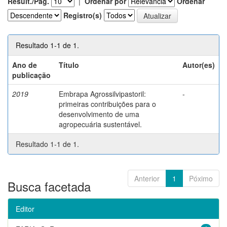
Result./Pág.
|
Ordenar por
Ordenar
Registro(s)
Resultado 1-1 de 1.
Ano de
Título
Autor(es)
publicação
2019
Embrapa Agrossilvipastoril:
-
primeiras contribuições para o
desenvolvimento de uma
agropecuária sustentável.
Resultado 1-1 de 1.
Anterior
1
Póximo
Busca facetada
Editor