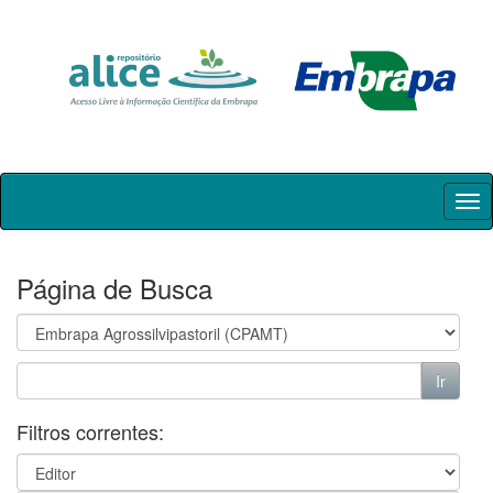
Skip
navigation
Página de Busca
Filtros correntes: