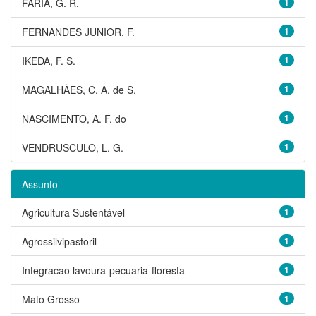
FARIA, G. R.
1
FERNANDES JUNIOR, F.
1
IKEDA, F. S.
1
MAGALHÃES, C. A. de S.
1
NASCIMENTO, A. F. do
1
VENDRUSCULO, L. G.
1
Assunto
Agricultura Sustentável
1
Agrossilvipastoril
1
Integracao lavoura-pecuaria-floresta
1
Mato Grosso
1