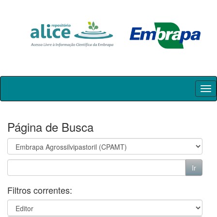
Skip
navigation
Página de Busca
Filtros correntes: