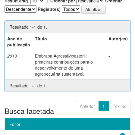
Result./Pág.
|
Ordenar por
Ordenar
Registro(s)
Resultado 1-1 de 1.
Ano de
Título
Autor(es)
publicação
2019
Embrapa Agrossilvipastoril:
-
primeiras contribuições para o
desenvolvimento de uma
agropecuária sustentável.
Resultado 1-1 de 1.
Anterior
1
Póximo
Busca facetada
Editor