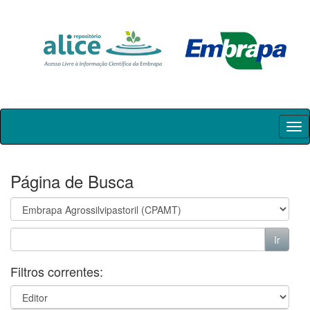
Skip
navigation
Página de Busca
Filtros correntes: