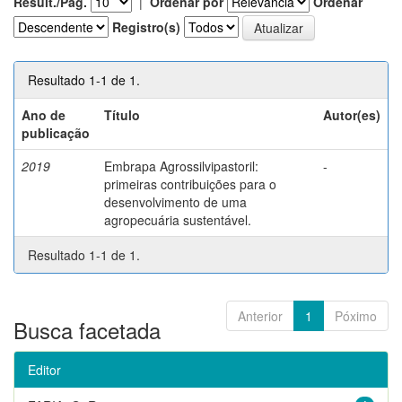
Result./Pág.
|
Ordenar por
Ordenar
Registro(s)
Resultado 1-1 de 1.
Ano de
Título
Autor(es)
publicação
2019
Embrapa Agrossilvipastoril:
-
primeiras contribuições para o
desenvolvimento de uma
agropecuária sustentável.
Resultado 1-1 de 1.
Anterior
1
Póximo
Busca facetada
Editor