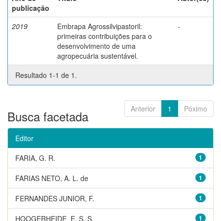
publicação
2019
Embrapa Agrossilvipastoril:
-
primeiras contribuições para o
desenvolvimento de uma
agropecuária sustentável.
Resultado 1-1 de 1.
Anterior
1
Póximo
Busca facetada
Editor
FARIA, G. R.
1
FARIAS NETO, A. L. de
1
FERNANDES JUNIOR, F.
1
HOOGERHEIDE, E. S. S.
1