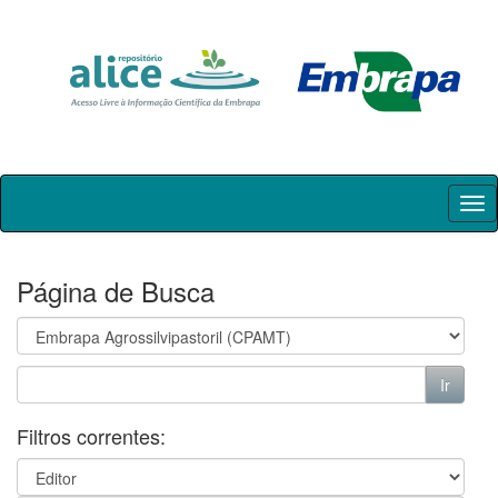
Skip
navigation
Página de Busca
Filtros correntes: