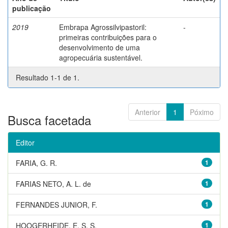
publicação
2019
Embrapa Agrossilvipastoril:
-
primeiras contribuições para o
desenvolvimento de uma
agropecuária sustentável.
Resultado 1-1 de 1.
Anterior
1
Póximo
Busca facetada
Editor
FARIA, G. R.
1
FARIAS NETO, A. L. de
1
FERNANDES JUNIOR, F.
1
HOOGERHEIDE, E. S. S.
1