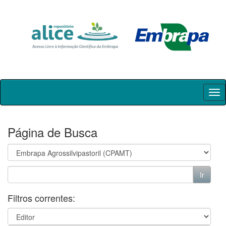
Skip
navigation
Página de Busca
Filtros correntes: