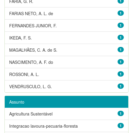
FARIA, G. R.
1
FARIAS NETO, A. L. de
1
FERNANDES JUNIOR, F.
1
IKEDA, F. S.
1
MAGALHÃES, C. A. de S.
1
NASCIMENTO, A. F. do
1
ROSSONI, A. L.
1
VENDRUSCULO, L. G.
1
Assunto
Agricultura Sustentável
1
Integracao lavoura-pecuaria-floresta
1