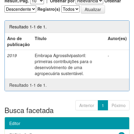
Result./Pág.
|
Ordenar por
Ordenar
Registro(s)
Resultado 1-1 de 1.
Ano de
Título
Autor(es)
publicação
2019
Embrapa Agrossilvipastoril:
-
primeiras contribuições para o
desenvolvimento de uma
agropecuária sustentável.
Resultado 1-1 de 1.
Anterior
1
Póximo
Busca facetada
Editor