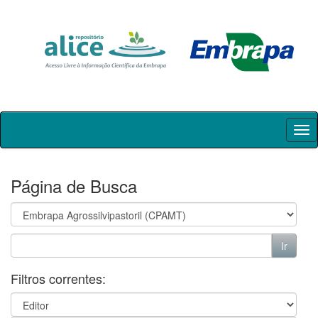
Skip
navigation
Página de Busca
Filtros correntes: