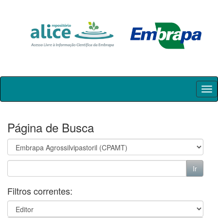
Skip
navigation
Página de Busca
Filtros correntes: