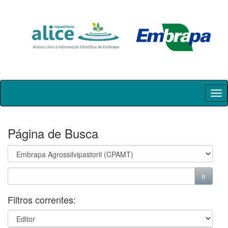
Skip
navigation
Página de Busca
Filtros correntes: