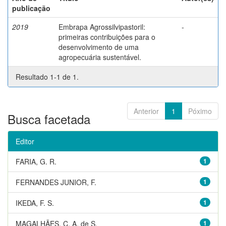
publicação
2019
Embrapa Agrossilvipastoril:
-
primeiras contribuições para o
desenvolvimento de uma
agropecuária sustentável.
Resultado 1-1 de 1.
Anterior
1
Póximo
Busca facetada
Editor
FARIA, G. R.
1
FERNANDES JUNIOR, F.
1
IKEDA, F. S.
1
MAGALHÃES, C. A. de S.
1