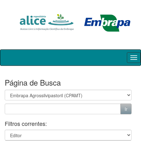
Skip
navigation
Página de Busca
Filtros correntes: