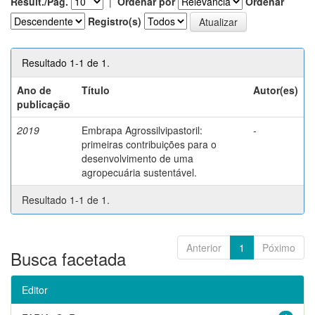
Result./Pág.
|
Ordenar por
Ordenar
Registro(s)
Resultado 1-1 de 1.
Ano de
Título
Autor(es)
publicação
2019
Embrapa Agrossilvipastoril:
-
primeiras contribuições para o
desenvolvimento de uma
agropecuária sustentável.
Resultado 1-1 de 1.
Anterior
1
Póximo
Busca facetada
Editor