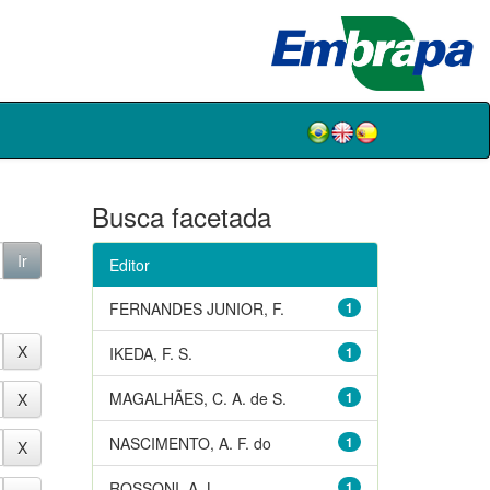
Busca facetada
Editor
FERNANDES JUNIOR, F.
1
IKEDA, F. S.
1
MAGALHÃES, C. A. de S.
1
NASCIMENTO, A. F. do
1
ROSSONI, A. L.
1