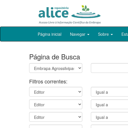
Skip
Página inicial
Navegar
Sobre
Est
navigation
Página de Busca
Filtros correntes: