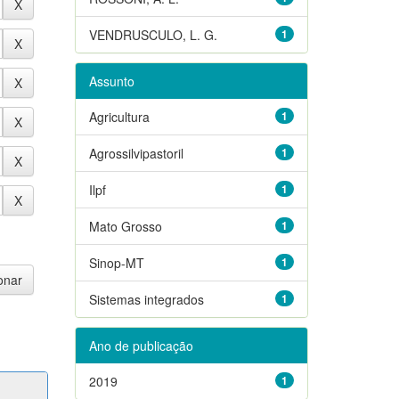
VENDRUSCULO, L. G.
1
Assunto
Agricultura
1
Agrossilvipastoril
1
Ilpf
1
Mato Grosso
1
Sinop-MT
1
Sistemas integrados
1
Ano de publicação
2019
1