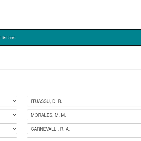
atísticas