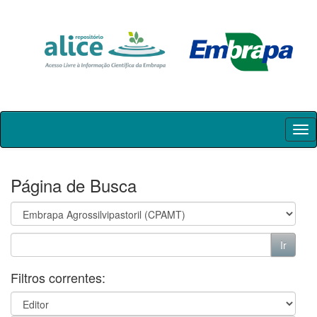
Skip
navigation
Página de Busca
Filtros correntes: