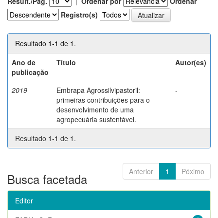
Result./Pág.
|
Ordenar por
Ordenar
Registro(s)
Resultado 1-1 de 1.
Ano de
Título
Autor(es)
publicação
2019
Embrapa Agrossilvipastoril:
-
primeiras contribuições para o
desenvolvimento de uma
agropecuária sustentável.
Resultado 1-1 de 1.
Anterior
1
Póximo
Busca facetada
Editor