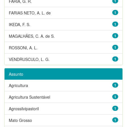
FARIA, G. R.
1
FARIAS NETO, A. L. de
1
IKEDA, F. S.
1
MAGALHÃES, C. A. de S.
1
ROSSONI, A. L.
1
VENDRUSCULO, L. G.
1
Assunto
Agricultura
1
Agricultura Sustentável
1
Agrossilvipastoril
1
Mato Grosso
1