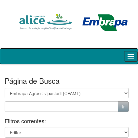
Skip
navigation
Página de Busca
Filtros correntes: