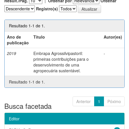
Result./Pág.
|
Ordenar por
Ordenar
Registro(s)
Resultado 1-1 de 1.
Ano de
Título
Autor(es)
publicação
2019
Embrapa Agrossilvipastoril:
-
primeiras contribuições para o
desenvolvimento de uma
agropecuária sustentável.
Resultado 1-1 de 1.
Anterior
1
Póximo
Busca facetada
Editor