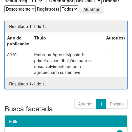
Result./Pág.
|
Ordenar por
Ordenar
Registro(s)
Resultado 1-1 de 1.
Ano de
Título
Autor(es)
publicação
2019
Embrapa Agrossilvipastoril:
-
primeiras contribuições para o
desenvolvimento de uma
agropecuária sustentável.
Resultado 1-1 de 1.
Anterior
1
Póximo
Busca facetada
Editor