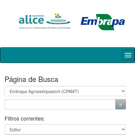
Skip
navigation
Página de Busca
Filtros correntes: