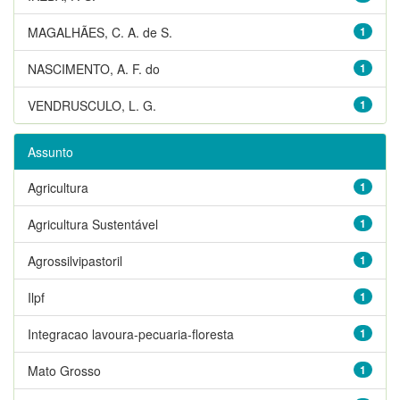
MAGALHÃES, C. A. de S.
1
NASCIMENTO, A. F. do
1
VENDRUSCULO, L. G.
1
Assunto
Agricultura
1
Agricultura Sustentável
1
Agrossilvipastoril
1
Ilpf
1
Integracao lavoura-pecuaria-floresta
1
Mato Grosso
1