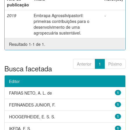
publicação
2019
Embrapa Agrossilvipastoril:
-
primeiras contribuições para o
desenvolvimento de uma
agropecuária sustentável.
Resultado 1-1 de 1.
Anterior
1
Póximo
Busca facetada
Editor
FARIAS NETO, A. L. de
1
FERNANDES JUNIOR, F.
1
HOOGERHEIDE, E. S. S.
1
IKEDA, F. S.
1