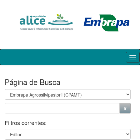
Skip
navigation
Página de Busca
Filtros correntes: