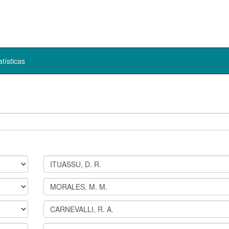
atísticas