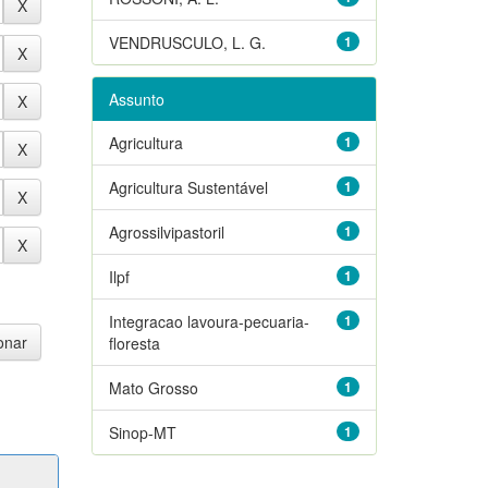
VENDRUSCULO, L. G.
1
Assunto
Agricultura
1
Agricultura Sustentável
1
Agrossilvipastoril
1
Ilpf
1
Integracao lavoura-pecuaria-
1
floresta
Mato Grosso
1
Sinop-MT
1