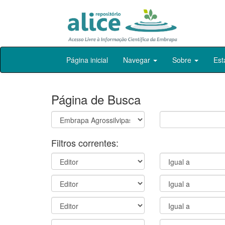
Skip
Página inicial
Navegar
Sobre
Est
navigation
Página de Busca
Filtros correntes: