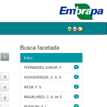
Busca facetada
Editor
FERNANDES JUNIOR, F.
1
HOOGERHEIDE, E. S. S.
1
IKEDA, F. S.
1
MAGALHÃES, C. A. de S.
1
ROSSONI, A. L.
1