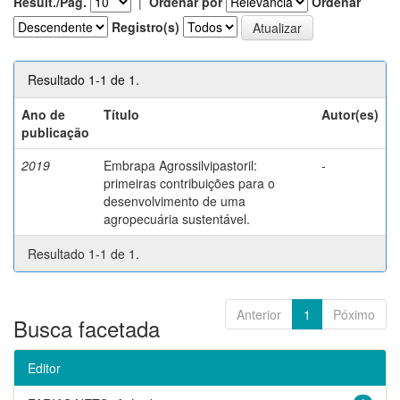
Result./Pág.
|
Ordenar por
Ordenar
Registro(s)
Resultado 1-1 de 1.
Ano de
Título
Autor(es)
publicação
2019
Embrapa Agrossilvipastoril:
-
primeiras contribuições para o
desenvolvimento de uma
agropecuária sustentável.
Resultado 1-1 de 1.
Anterior
1
Póximo
Busca facetada
Editor