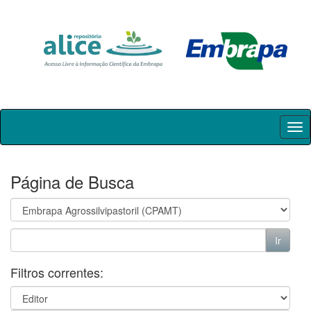
Skip
navigation
Página de Busca
Filtros correntes: