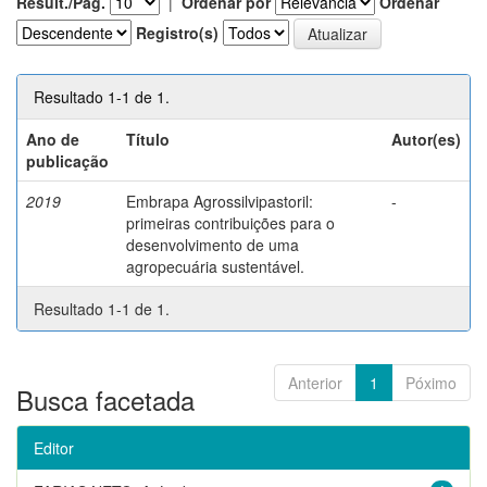
Result./Pág.
|
Ordenar por
Ordenar
Registro(s)
Resultado 1-1 de 1.
Ano de
Título
Autor(es)
publicação
2019
Embrapa Agrossilvipastoril:
-
primeiras contribuições para o
desenvolvimento de uma
agropecuária sustentável.
Resultado 1-1 de 1.
Anterior
1
Póximo
Busca facetada
Editor