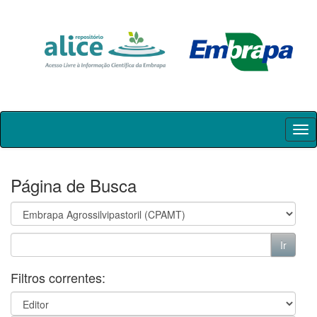
Skip
navigation
Página de Busca
Filtros correntes: