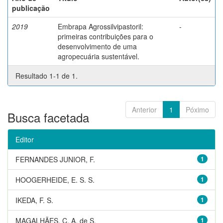
publicação
2019
Embrapa Agrossilvipastoril:
-
primeiras contribuições para o
desenvolvimento de uma
agropecuária sustentável.
Resultado 1-1 de 1.
Anterior
1
Póximo
Busca facetada
Editor
FERNANDES JUNIOR, F.
1
HOOGERHEIDE, E. S. S.
1
IKEDA, F. S.
1
MAGALHÃES, C. A. de S.
1