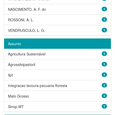
NASCIMENTO, A. F. do
1
ROSSONI, A. L.
1
VENDRUSCULO, L. G.
1
Assunto
Agricultura Sustentável
1
Agrossilvipastoril
1
Ilpf
1
Integracao lavoura-pecuaria-floresta
1
Mato Grosso
1
Sinop-MT
1