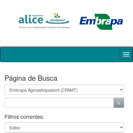
Skip
navigation
Página de Busca
Filtros correntes: