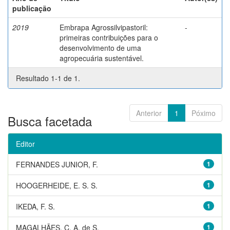
publicação
2019
Embrapa Agrossilvipastoril:
-
primeiras contribuições para o
desenvolvimento de uma
agropecuária sustentável.
Resultado 1-1 de 1.
Anterior
1
Póximo
Busca facetada
Editor
FERNANDES JUNIOR, F.
1
HOOGERHEIDE, E. S. S.
1
IKEDA, F. S.
1
MAGALHÃES, C. A. de S.
1