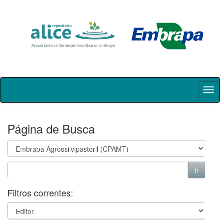
Skip
navigation
Página de Busca
Filtros correntes: