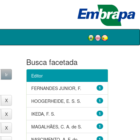
Busca facetada
Editor
FERNANDES JUNIOR, F.
1
HOOGERHEIDE, E. S. S.
1
IKEDA, F. S.
1
MAGALHÃES, C. A. de S.
1
NASCIMENTO, A. F. do
1