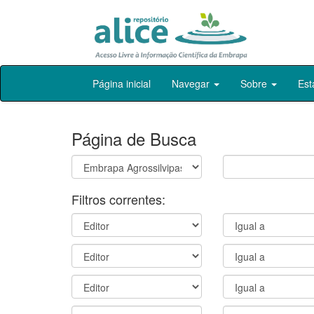
Skip
Página inicial
Navegar
Sobre
Est
navigation
Página de Busca
Filtros correntes: