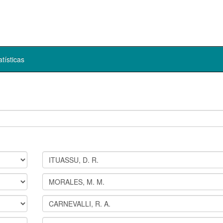
atísticas