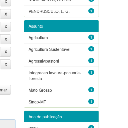
VENDRUSCULO, L. G.
1
Assunto
Agricultura
1
Agricultura Sustentável
1
Agrossilvipastoril
1
Integracao lavoura-pecuaria-
1
floresta
Mato Grosso
1
Sinop-MT
1
Ano de publicação
2019
1