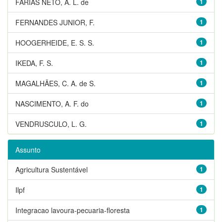
FARIAS NETO, A. L. de
1
FERNANDES JUNIOR, F.
1
HOOGERHEIDE, E. S. S.
1
IKEDA, F. S.
1
MAGALHÃES, C. A. de S.
1
NASCIMENTO, A. F. do
1
VENDRUSCULO, L. G.
1
Assunto
Agricultura Sustentável
1
Ilpf
1
Integracao lavoura-pecuaria-floresta
1