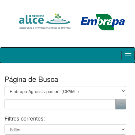
Skip
navigation
Página de Busca
Filtros correntes: