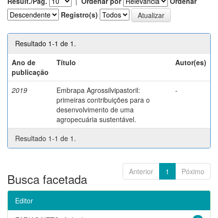
Result./Pág.
|
Ordenar por
Ordenar
Registro(s)
Resultado 1-1 de 1.
Ano de
Título
Autor(es)
publicação
2019
Embrapa Agrossilvipastoril:
-
primeiras contribuições para o
desenvolvimento de uma
agropecuária sustentável.
Resultado 1-1 de 1.
Anterior
1
Póximo
Busca facetada
Editor