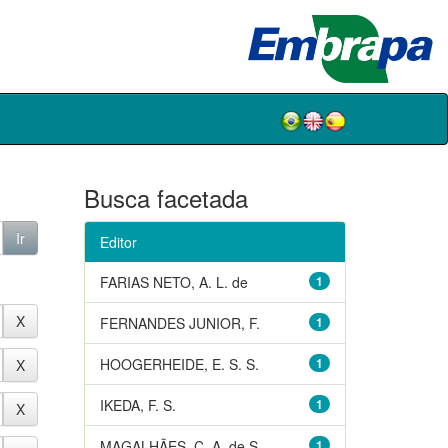
Busca facetada
Editor
FARIAS NETO, A. L. de
1
FERNANDES JUNIOR, F.
1
HOOGERHEIDE, E. S. S.
1
IKEDA, F. S.
1
MAGALHÃES, C. A. de S.
1