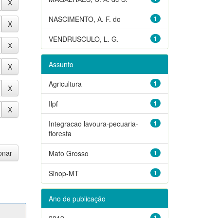
NASCIMENTO, A. F. do
1
VENDRUSCULO, L. G.
1
Assunto
Agricultura
1
Ilpf
1
Integracao lavoura-pecuaria-
1
floresta
Mato Grosso
1
Sinop-MT
1
Ano de publicação
2019
1