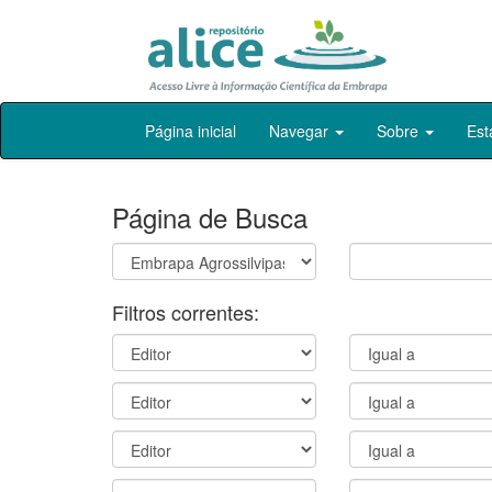
Skip
Página inicial
Navegar
Sobre
Est
navigation
Página de Busca
Filtros correntes: