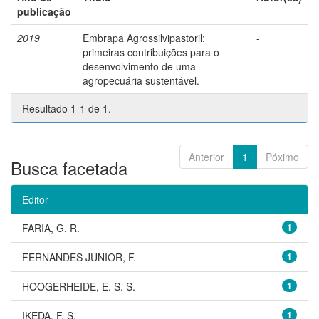
publicação
2019
Embrapa Agrossilvipastoril:
-
primeiras contribuições para o
desenvolvimento de uma
agropecuária sustentável.
Resultado 1-1 de 1.
Anterior
1
Póximo
Busca facetada
Editor
FARIA, G. R.
1
FERNANDES JUNIOR, F.
1
HOOGERHEIDE, E. S. S.
1
IKEDA, F. S.
1