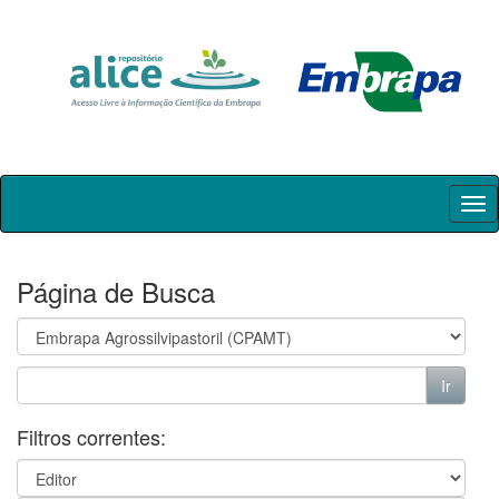
Skip
navigation
Página de Busca
Filtros correntes: