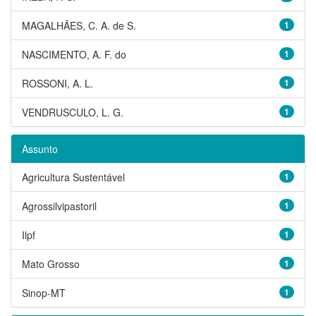
MAGALHÃES, C. A. de S.
1
NASCIMENTO, A. F. do
1
ROSSONI, A. L.
1
VENDRUSCULO, L. G.
1
Assunto
Agricultura Sustentável
1
Agrossilvipastoril
1
Ilpf
1
Mato Grosso
1
Sinop-MT
1