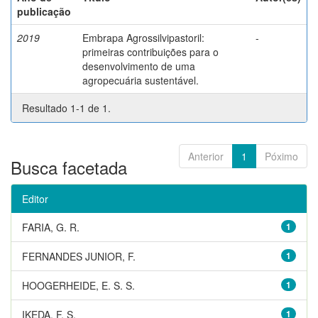
publicação
2019
Embrapa Agrossilvipastoril:
-
primeiras contribuições para o
desenvolvimento de uma
agropecuária sustentável.
Resultado 1-1 de 1.
Anterior
1
Póximo
Busca facetada
Editor
FARIA, G. R.
1
FERNANDES JUNIOR, F.
1
HOOGERHEIDE, E. S. S.
1
IKEDA, F. S.
1