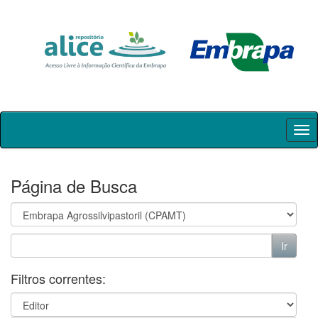
Skip
navigation
Página de Busca
Filtros correntes: