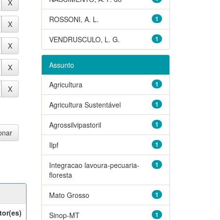
ROSSONI, A. L.
1
VENDRUSCULO, L. G.
1
Assunto
Agricultura
1
Agricultura Sustentável
1
Agrossilvipastoril
1
Ilpf
1
Integracao lavoura-pecuaria-
1
floresta
Mato Grosso
1
tor(es)
Sinop-MT
1