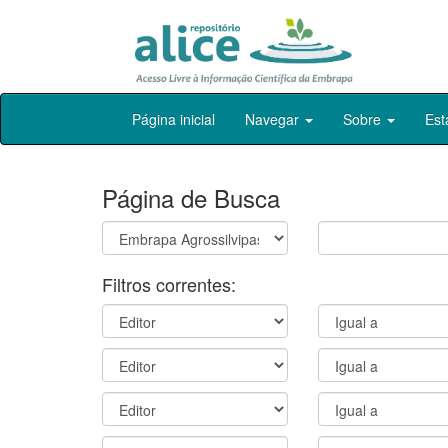
Skip
Página inicial
Navegar
Sobre
Est
navigation
Página de Busca
Filtros correntes: