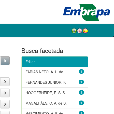
Busca facetada
Editor
FARIAS NETO, A. L. de
1
FERNANDES JUNIOR, F.
1
HOOGERHEIDE, E. S. S.
1
MAGALHÃES, C. A. de S.
1
NASCIMENTO, A. F. do
1