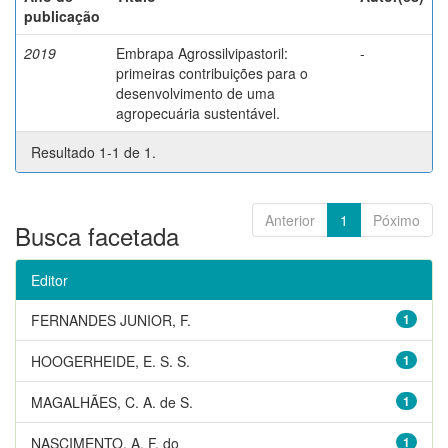
publicação
2019
Embrapa Agrossilvipastoril:
-
primeiras contribuições para o
desenvolvimento de uma
agropecuária sustentável.
Resultado 1-1 de 1.
Anterior
1
Póximo
Busca facetada
Editor
FERNANDES JUNIOR, F.
1
HOOGERHEIDE, E. S. S.
1
MAGALHÃES, C. A. de S.
1
NASCIMENTO, A. F. do
1