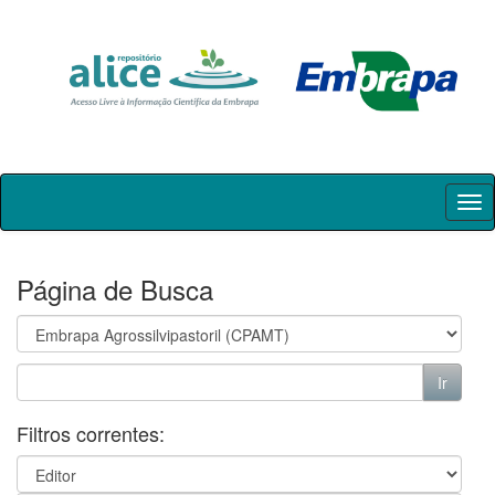
Skip
navigation
Página de Busca
Filtros correntes: