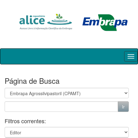
Skip
navigation
Página de Busca
Filtros correntes: