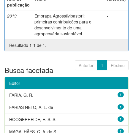
publicação
2019
Embrapa Agrossilvipastoril:
-
primeiras contribuições para o
desenvolvimento de uma
agropecuária sustentável.
Resultado 1-1 de 1.
Anterior
1
Póximo
Busca facetada
Editor
FARIA, G. R.
1
FARIAS NETO, A. L. de
1
HOOGERHEIDE, E. S. S.
1
MAGALHÃES, C. A. de S.
1