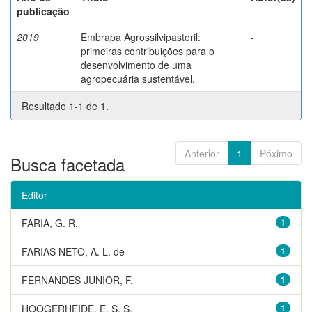
publicação
2019
Embrapa Agrossilvipastoril:
-
primeiras contribuições para o
desenvolvimento de uma
agropecuária sustentável.
Resultado 1-1 de 1.
Anterior
1
Póximo
Busca facetada
Editor
FARIA, G. R.
1
FARIAS NETO, A. L. de
1
FERNANDES JUNIOR, F.
1
HOOGERHEIDE, E. S. S.
1