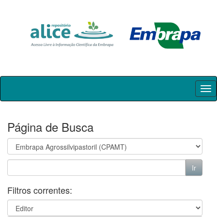
Skip
navigation
Página de Busca
Filtros correntes: