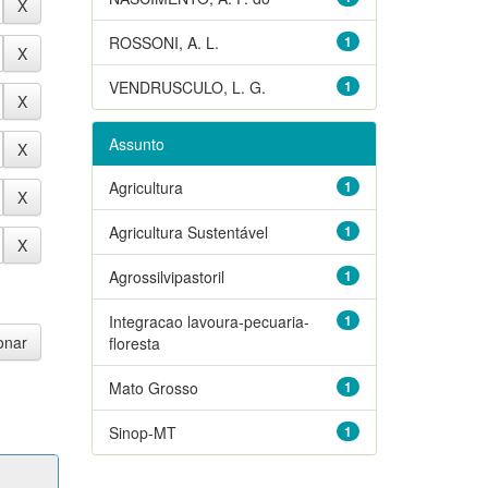
ROSSONI, A. L.
1
VENDRUSCULO, L. G.
1
Assunto
Agricultura
1
Agricultura Sustentável
1
Agrossilvipastoril
1
Integracao lavoura-pecuaria-
1
floresta
Mato Grosso
1
Sinop-MT
1