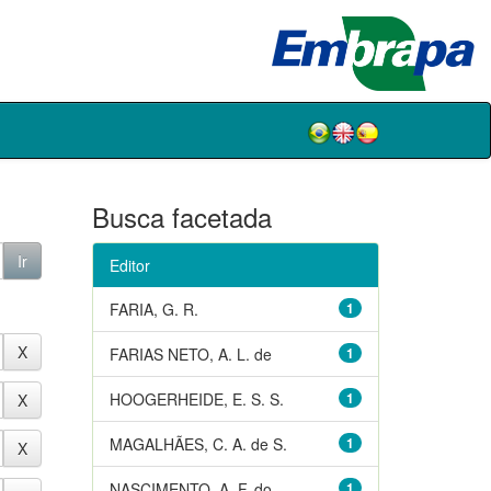
Busca facetada
Editor
FARIA, G. R.
1
FARIAS NETO, A. L. de
1
HOOGERHEIDE, E. S. S.
1
MAGALHÃES, C. A. de S.
1
NASCIMENTO, A. F. do
1