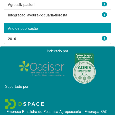
Agrossilvipastoril
1
Integracao lavoura-pecuaria-floresta
1
Ano de publicação
2019
1
Indexado por
Suportado por
Empresa Brasileira de Pesquisa Agropecuária - Embrapa
SAC: