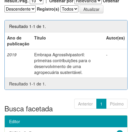
Result./Pág.
|
Ordenar por
Ordenar
Registro(s)
Resultado 1-1 de 1.
Ano de
Título
Autor(es)
publicação
2019
Embrapa Agrossilvipastoril:
-
primeiras contribuições para o
desenvolvimento de uma
agropecuária sustentável.
Resultado 1-1 de 1.
Anterior
1
Póximo
Busca facetada
Editor