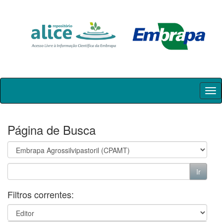
Skip
navigation
Página de Busca
Filtros correntes: