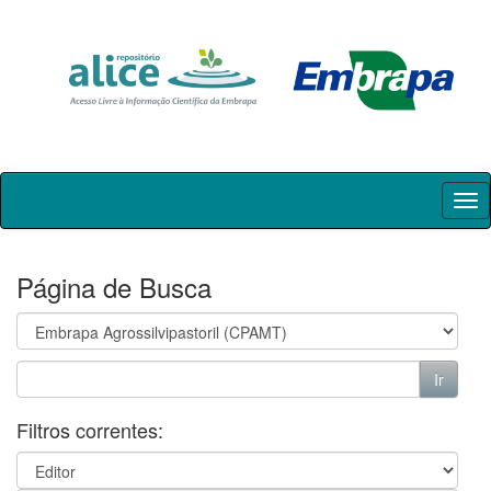
Skip
navigation
Página de Busca
Filtros correntes: