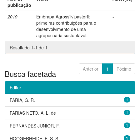
publicação
2019
Embrapa Agrossilvipastoril:
-
primeiras contribuições para o
desenvolvimento de uma
agropecuária sustentável.
Resultado 1-1 de 1.
Anterior
1
Póximo
Busca facetada
Editor
FARIA, G. R.
1
FARIAS NETO, A. L. de
1
FERNANDES JUNIOR, F.
1
HOOGERHEIDE, E. S. S.
1