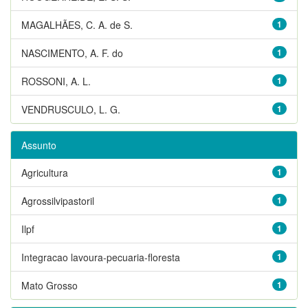
MAGALHÃES, C. A. de S.
1
NASCIMENTO, A. F. do
1
ROSSONI, A. L.
1
VENDRUSCULO, L. G.
1
Assunto
Agricultura
1
Agrossilvipastoril
1
Ilpf
1
Integracao lavoura-pecuaria-floresta
1
Mato Grosso
1