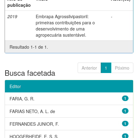
publicação
2019
Embrapa Agrossilvipastoril:
-
primeiras contribuições para o
desenvolvimento de uma
agropecuária sustentável.
Resultado 1-1 de 1.
Anterior
1
Póximo
Busca facetada
Editor
FARIA, G. R.
1
FARIAS NETO, A. L. de
1
FERNANDES JUNIOR, F.
1
HOOGERHEIDE, E. S. S.
1