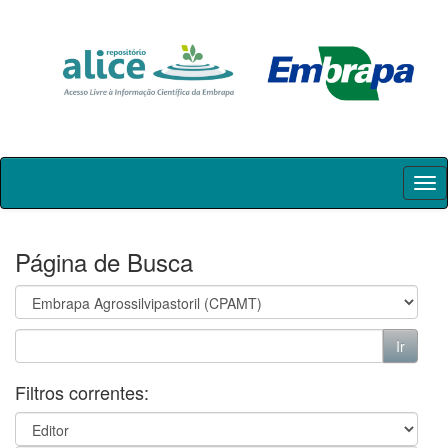
Skip
navigation
Página de Busca
Filtros correntes: