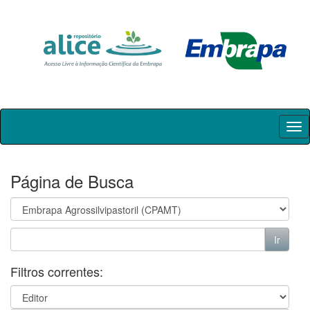
Skip
navigation
Página de Busca
Filtros correntes: