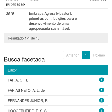
publicação
2019
Embrapa Agrossilvipastoril:
-
primeiras contribuições para o
desenvolvimento de uma
agropecuária sustentável.
Resultado 1-1 de 1.
Anterior
1
Póximo
Busca facetada
Editor
FARIA, G. R.
1
FARIAS NETO, A. L. de
1
FERNANDES JUNIOR, F.
1
HOOGERHEIDE, E. S. S.
1