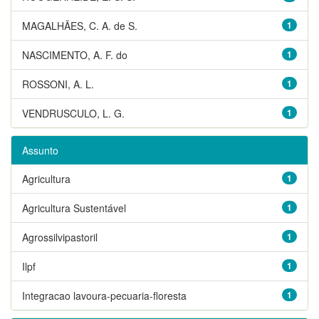
MAGALHÃES, C. A. de S.
1
NASCIMENTO, A. F. do
1
ROSSONI, A. L.
1
VENDRUSCULO, L. G.
1
Assunto
Agricultura
1
Agricultura Sustentável
1
Agrossilvipastoril
1
Ilpf
1
Integracao lavoura-pecuaria-floresta
1