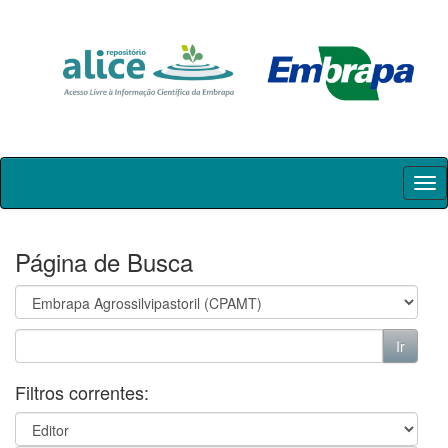
Skip
navigation
Página de Busca
Filtros correntes: