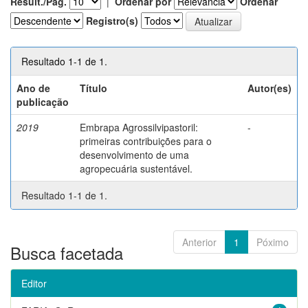
Result./Pág.
|
Ordenar por
Ordenar
Registro(s)
Resultado 1-1 de 1.
Ano de
Título
Autor(es)
publicação
2019
Embrapa Agrossilvipastoril:
-
primeiras contribuições para o
desenvolvimento de uma
agropecuária sustentável.
Resultado 1-1 de 1.
Anterior
1
Póximo
Busca facetada
Editor